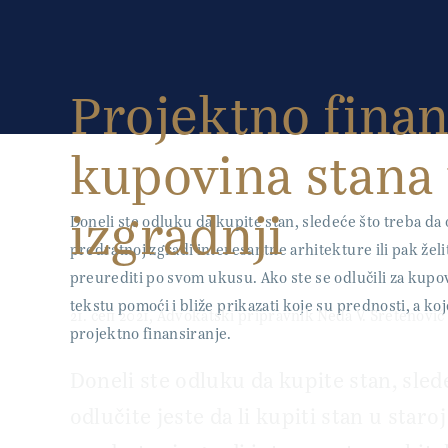
Projektno finan
kupovina stana
izgradnji
Doneli ste odluku da kupite stan, sledeće što treba da od
predratnoj zgradi interesantne arhitekture ili pak želi
preurediti po svom ukusu. Ako ste se odlučili za kup
tekstu pomoći i bliže prikazati koje su prednosti, a ko
21. сеп 2021, Advokatski pripravnik Neda V. Sretenović
projektno finansiranje.
Doneli ste odluku da kupite stan, sled
odlučite jeste da li kupiti stan u staro