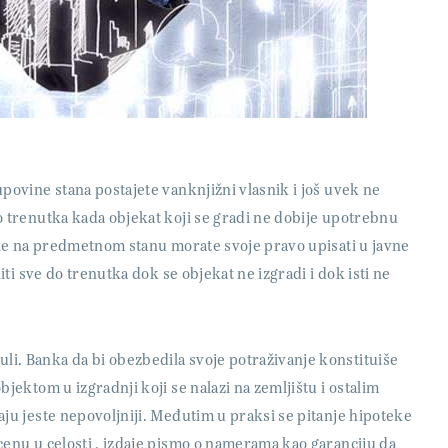
povine stana postajete vanknjižni vlasnik i još uvek ne
o trenutka kada objekat koji se gradi ne dobije upotrebnu
ine na predmetnom stanu morate svoje pravo upisati u javne
iti sve do trenutka dok se objekat ne izgradi i dok isti ne
i. Banka da bi obezbedila svoje potraživanje konstituiše
jektom u izgradnji koji se nalazi na zemljištu i ostalim
ju jeste nepovoljniji. Međutim u praksi se pitanje hipoteke
cenu u celosti , izdaje pismo o namerama kao garanciju da