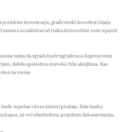
z projektno investiranje, građevinski investitori imaju
 stanova su zaštićeni od rizika da investitor neće ispuniti
je veoma važno da zgrada bude izgrađena u dogovorenim
rijem, dobila upotrebnu dozvolu i bila uknjižena. Kao
avršen na vreme
t bude uspešan i da se stanovi prodaju. Zato banka
 za kupce, uz već obezbeđenu projektnu dokumentaciju.