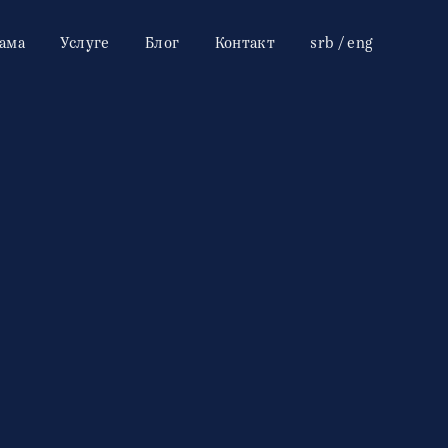
нама
Услуге
Блог
Контакт
srb
/
eng