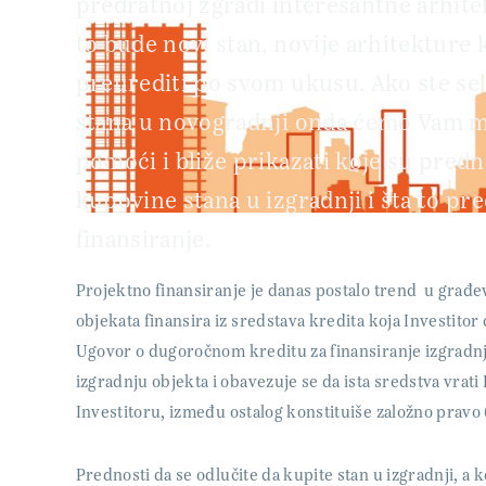
predratnoj zgradi interesantne arhitek
to bude novi stan, novije arhitekture 
preurediti po svom ukusu. Ako ste se 
stana u novogradnji onda ćemo Vam m
pomoći i bliže prikazati koje su pred
kupovine stana u izgradnji i šta to pr
finansiranje.
Projektno finansiranje je danas postalo trend u građ
objekata finansira iz sredstava kredita koja Investitor
Ugovor o dugoročnom kreditu za finansiranje izgradnje
izgradnju objekta i obavezuje se da ista sredstva vrat
Investitoru, između ostalog konstituiše založno pravo 
Prednosti da se odlučite da kupite stan u izgradnji, a 