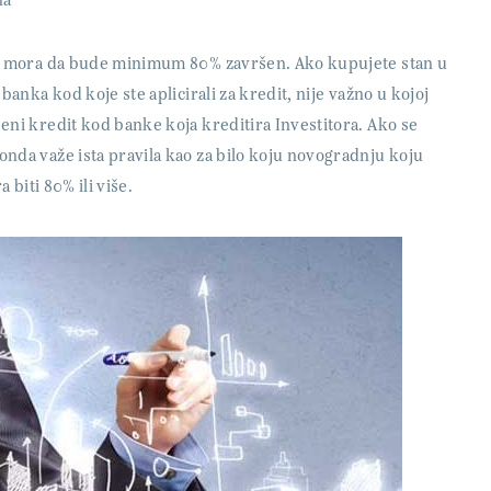
na
tan mora da bude minimum 80% završen. Ako kupujete stan u
anka kod koje ste aplicirali za kredit, nije važno u kojoj
eni kredit kod banke koja kreditira Investitora. Ako se
nda važe ista pravila kao za bilo koju novogradnju koju
 biti 80% ili više.