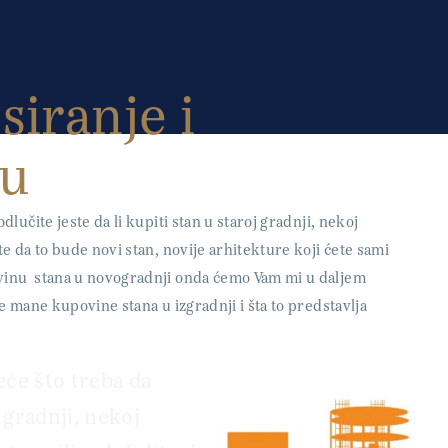
siranje i
 u
lučite jeste da li kupiti stan u staroj gradnji, nekoj
te da to bude novi stan, novije arhitekture koji ćete sami
ovinu stana u novogradnji onda ćemo Vam mi u daljem
je mane kupovine stana u izgradnji i šta to predstavlja
eće što treba da
j gradnji, nekoj