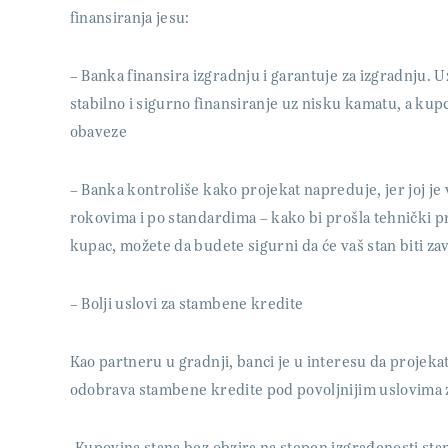
finansiranja jesu:
– Banka finansira izgradnju i garantuje za izgradnju. U
stabilno i sigurno finansiranje uz nisku kamatu, a kupci
obaveze
– Banka kontroliše kako projekat napreduje, jer joj 
rokovima i po standardima – kako bi prošla tehnički p
kupac, možete da budete sigurni da će vaš stan biti z
– Bolji uslovi za stambene kredite
Kao partneru u gradnji, banci je u interesu da projeka
odobrava stambene kredite pod povoljnijim uslovima