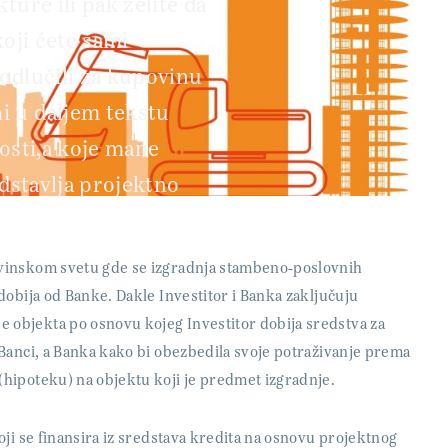
ture ili pak želite da
koji ćete sami
odlučili za kupovinu
i u daljem tekstu
nosti,a koje mane
edstavlja projektno
evinskom svetu gde se izgradnja stambeno-poslovnih
 dobija od Banke. Dakle Investitor i Banka zaključuju
 objekta po osnovu kojeg Investitor dobija sredstva za
i Banci, a Banka kako bi obezbedila svoje potraživanje prema
(hipoteku) na objektu koji je predmet izgradnje.
koji se finansira iz sredstava kredita na osnovu projektnog