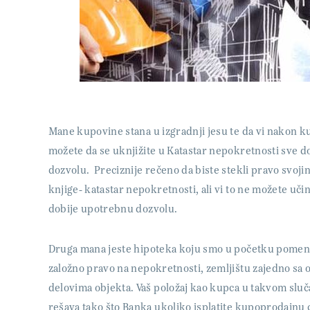
Mane kupovine stana u izgradnji jesu te da vi nakon ku
možete da se uknjižite u Katastar nepokretnosti sve d
dozvolu. Preciznije rečeno da biste stekli pravo svoj
knjige- katastar nepokretnosti, ali vi to ne možete učin
dobije upotrebnu dozvolu.
Druga mana jeste hipoteka koju smo u početku pomenul
založno pravo na nepokretnosti, zemljištu zajedno sa ob
delovima objekta. Vaš položaj kao kupca u takvom sluča
rešava tako što Banka ukoliko isplatite kupoprodajnu 