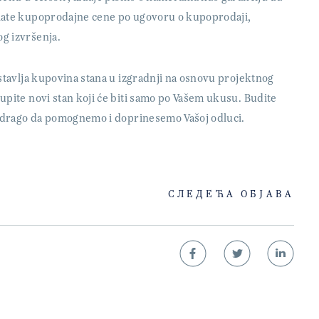
plate kupoprodajne cene po ugovoru o kupoprodaji,
g izvršenja.
stavlja kupovina stana u izgradnji na osnovu projektnog
upite novi stan koji će biti samo po Vašem ukusu. Budite
am drago da pomognemo i doprinesemo Vašoj odluci.
СЛЕДЕЋА ОБЈАВА