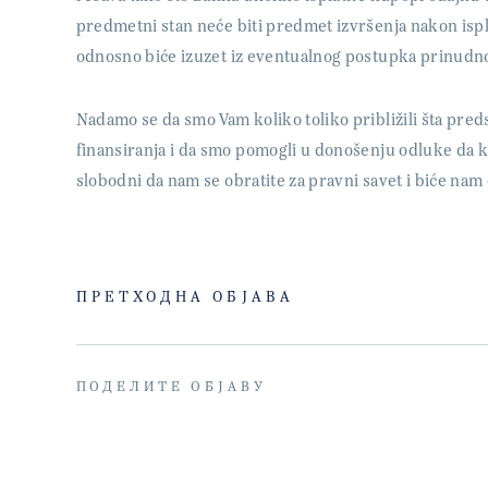
predmetni stan neće biti predmet izvršenja nakon is
odnosno biće izuzet iz eventualnog postupka prinudno
Nadamo se da smo Vam koliko toliko približili šta pred
finansiranja i da smo pomogli u donošenju odluke da k
slobodni da nam se obratite za pravni savet i biće n
ПРЕТХОДНА ОБЈАВА
ПОДЕЛИТЕ ОБЈАВУ