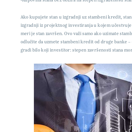
-Kupovina stana bez obzira na stepen izgrađenosti sta
Ako kupujete stan u izgradnji uz stambeni kredit, s
izgradnji iz projektnog investiranja u kojem učestvuje b
meri je stan završen. Ovo važi samo ako uzimate stamb
odlučite da uzmete stambeni kredit od druge banke – o
gradi bilo koji investitor: stepen završenosti stana mora