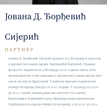
Јована Д. Ђорђевић
Сијерић
ПАРТНЕР
Јована Д. Ђорђевић Сијерић адвокат је у Београду и партнер
у адвокатској канцеларији Ђорђевић&Ђорђевић. Правни
факултет завршила је у Београду 2008. године након чега
приправнички стаж завршава у адвокатској канцеларији свог
оца и експерта Драгољуба. У именик адвоката Адвокатске
коморе Београда уписује се 2011. године. У периоду од 2009.
до 2010. године Јована ради као асистент на случају
Властимира Ђорђевића пред Међународним кривичним
трибуналом за народе бивше Југославије, а од 2010. до 2012.